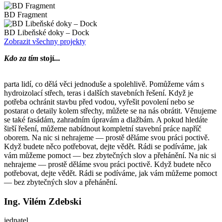
BD Fragment
BD Libeňské doky – Dock
Zobrazit všechny projekty
Kdo za tím
stojí...
parta lidí, co dělá věci jednoduše a spolehlivě. Pomůžeme vám s
hydroizolací střech, teras i dalších stavebních řešení. Když je
potřeba ochránit stavbu před vodou, vyřešit povolení nebo se
postarat o detaily kolem střechy, můžete se na nás obrátit. Věnujeme
se také fasádám, zahradním úpravám a dlažbám. A pokud hledáte
širší řešení, můžeme nabídnout kompletní stavební práce napříč
oborem. Na nic si nehrajeme — prostě děláme svou práci poctivě.
Když budete něco potřebovat, dejte vědět. Rádi se podíváme, jak
vám můžeme pomoct — bez zbytečných slov a přehánění. Na nic si
nehrajeme — prostě děláme svou práci poctivě. Když budete něco
potřebovat, dejte vědět. Rádi se podíváme, jak vám můžeme pomoct
— bez zbytečných slov a přehánění.
Ing. Vilém Zdebski
jednatel