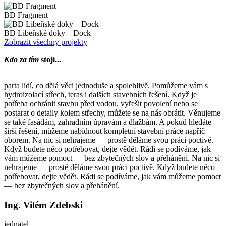
BD Fragment
BD Libeňské doky – Dock
Zobrazit všechny projekty
Kdo za tím
stojí...
parta lidí, co dělá věci jednoduše a spolehlivě. Pomůžeme vám s
hydroizolací střech, teras i dalších stavebních řešení. Když je
potřeba ochránit stavbu před vodou, vyřešit povolení nebo se
postarat o detaily kolem střechy, můžete se na nás obrátit. Věnujeme
se také fasádám, zahradním úpravám a dlažbám. A pokud hledáte
širší řešení, můžeme nabídnout kompletní stavební práce napříč
oborem. Na nic si nehrajeme — prostě děláme svou práci poctivě.
Když budete něco potřebovat, dejte vědět. Rádi se podíváme, jak
vám můžeme pomoct — bez zbytečných slov a přehánění. Na nic si
nehrajeme — prostě děláme svou práci poctivě. Když budete něco
potřebovat, dejte vědět. Rádi se podíváme, jak vám můžeme pomoct
— bez zbytečných slov a přehánění.
Ing. Vilém Zdebski
jednatel