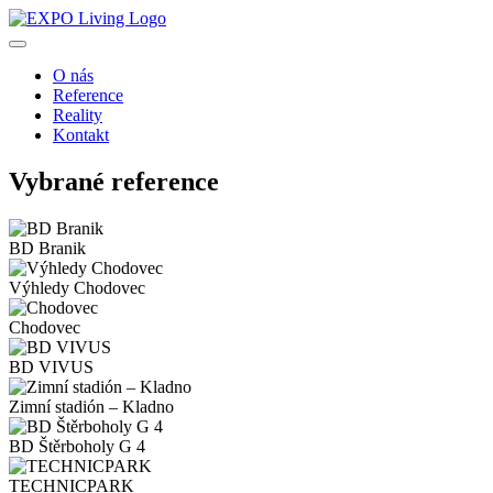
O nás
Reference
Reality
Kontakt
Vybrané reference
BD Branik
Výhledy Chodovec
Chodovec
BD VIVUS
Zimní stadión – Kladno
BD Štěrboholy G 4
TECHNICPARK