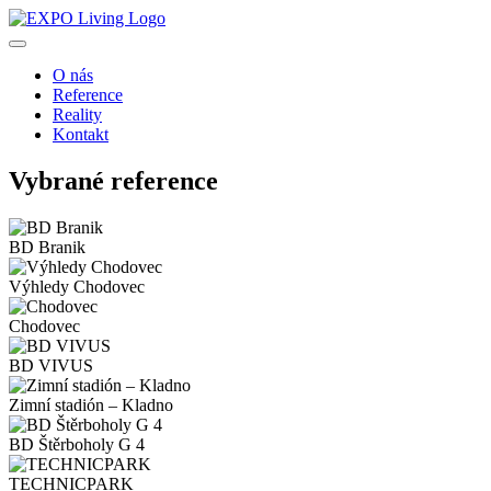
O nás
Reference
Reality
Kontakt
Vybrané reference
BD Branik
Výhledy Chodovec
Chodovec
BD VIVUS
Zimní stadión – Kladno
BD Štěrboholy G 4
TECHNICPARK