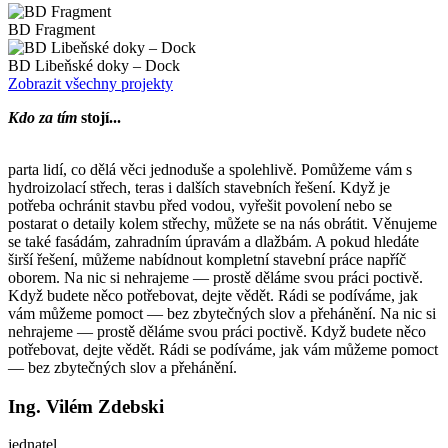
BD Fragment
BD Libeňské doky – Dock
Zobrazit všechny projekty
Kdo za tím
stojí...
parta lidí, co dělá věci jednoduše a spolehlivě. Pomůžeme vám s
hydroizolací střech, teras i dalších stavebních řešení. Když je
potřeba ochránit stavbu před vodou, vyřešit povolení nebo se
postarat o detaily kolem střechy, můžete se na nás obrátit. Věnujeme
se také fasádám, zahradním úpravám a dlažbám. A pokud hledáte
širší řešení, můžeme nabídnout kompletní stavební práce napříč
oborem. Na nic si nehrajeme — prostě děláme svou práci poctivě.
Když budete něco potřebovat, dejte vědět. Rádi se podíváme, jak
vám můžeme pomoct — bez zbytečných slov a přehánění. Na nic si
nehrajeme — prostě děláme svou práci poctivě. Když budete něco
potřebovat, dejte vědět. Rádi se podíváme, jak vám můžeme pomoct
— bez zbytečných slov a přehánění.
Ing. Vilém Zdebski
jednatel